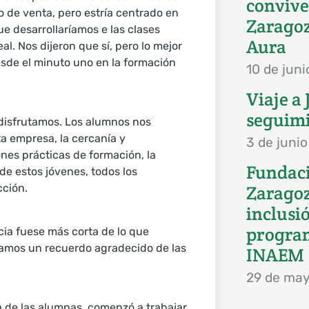
convive
to de venta, pero estría centrado en
Zaragoz
e desarrollaríamos e las clases
Aura
al. Nos dijeron que sí, pero lo mejor
esde el minuto uno en la formación
10 de jun
Viaje a
seguimi
isfrutamos. Los alumnos nos
a empresa, la cercanía y
3 de juni
nes prácticas de formación, la
Fundac
de estos jóvenes, todos los
cción.
Zaragoz
inclusi
progra
cia fuese más corta de lo que
amos un recuerdo agradecido de las
INAEM
29 de may
na de las alumnas, comenzó a trabajar