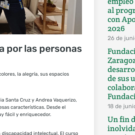
empleo 
al prog
con Ap
2026
26 de jun
a por las personas
Fundac
Zaragoz
desarro
lores, la alegría, sus espacios
de sus 
colabor
Fundaci
a Santa Cruz y Andrea Vaquerizo,
18 de jun
sas características. Desde el
y fácil y enriquecedor.
Un fin 
inolvid
discapacidad intelectual. El curso