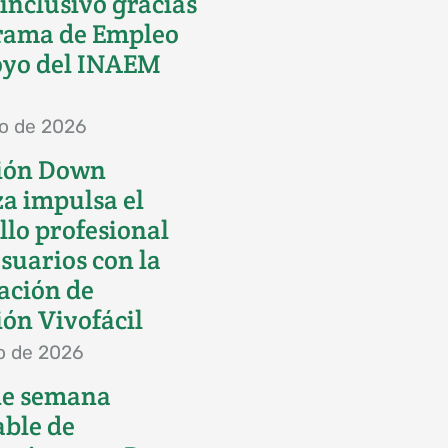
inclusivo gracias
rama de Empleo
oyo del INAEM
io de 2026
ión Down
a impulsa el
llo profesional
usuarios con la
ación de
ón Vivofácil
io de 2026
de semana
able de