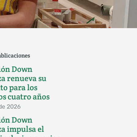
blicaciones
ión Down
a renueva su
to para los
s cuatro años
 de 2026
ión Down
a impulsa el